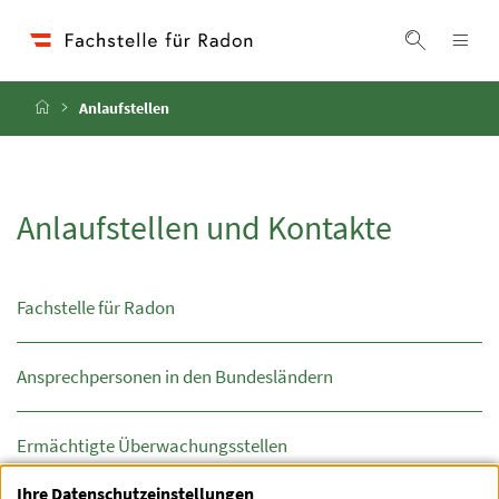
Accesskey
Accesskey
Accesskey
Zum Inhalt
Zum Hauptmenü
Zur Suche
[4]
[1]
[2]
Navi
Suche ei
Startseite
Anlaufstellen
Anlaufstellen und Kontakte
Fachstelle für Radon
Ansprechpersonen in den Bundesländern
Ermächtigte Überwachungsstellen
Ihre Datenschutzeinstellungen