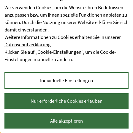
Fachleute für baulichen Radonschutz
Wir verwenden Cookies, um die Website Ihren Bedüfnissen
anzupassen bzw. um Ihnen spezielle Funktionen anbieten zu
können. Durch die Nutzung unserer Website erklären Sie sich
Radonschutzbeauftragte
damit einverstanden.
Weitere Informationen zu Cookies erhalten Sie in unserer
Datenschutzerklärung
.
Datenschutzerklärung
Klicken Sie auf „Cookie-Einstellungen“, um die Cookie-
Barrierefreiheitserklärung
Einstellungen manuell zu ändern.
Impressum
Kontakt
Individuelle Einstellungen
Sitemap
Nur erforderliche Cookies erlauben
Alle akzeptieren