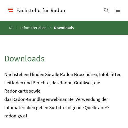
Accesskey
Accesskey
Accesskey
Zum Inhalt
Zum Hauptmenü
Zur Suche
[4]
[1]
[2]
Navi
Suche ei
Startseite
Infomaterialien
Downloads
Downloads
Nachstehend finden Sie alle Radon Broschüren, Infoblätter,
Leitfäden und Berichte, das Radon-Grafikset, die
Radonkarte sowie
das Radon-Grundlagenwebinar. Bei Verwendung der
Infomaterialien geben Sie bitte folgende Quelle an: ©
radon.gv.at.