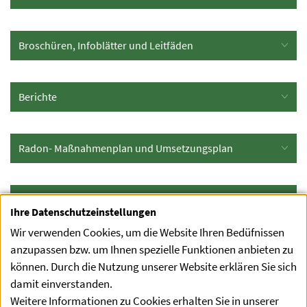
Broschüren, Infoblätter und Leitfäden
Berichte
Radon- Maßnahmenplan und Umsetzungsplan
Radonkarte
Ihre Datenschutzeinstellungen
Wir verwenden Cookies, um die Website Ihren Bedüfnissen
anzupassen bzw. um Ihnen spezielle Funktionen anbieten zu
Radon Grafikset
können. Durch die Nutzung unserer Website erklären Sie sich
damit einverstanden.
Weitere Informationen zu Cookies erhalten Sie in unserer
Podcasts