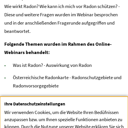
Wie wirkt Radon? Wie kann ich mich vor Radon schützen? -
Diese und weitere Fragen wurden im Webinar besprochen
und in der anschließenden Fragerunde aufgegriffen und
beantwortet.
Folgende Themen wurden im Rahmen des Online-
Webinars behandelt:
Was ist Radon? - Auswirkung von Radon
Österreichische Radonkarte - Radonschutzgebiete und
Radonvorsorgegebiete
Radonmessung
Ihre Datenschutzeinstellungen
Radonschutz zu Hause und am Arbeitsplatz
Wir verwenden Cookies, um die Website Ihren Bedüfnissen
anzupassen bzw. um Ihnen spezielle Funktionen anbieten zu
Wo erhalte ich weiterführende Informationen und
können. Durch die Nutzung unserer Website erklären Sie sich