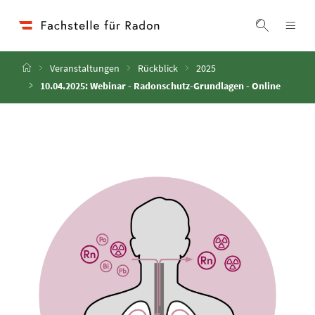
Accesskey
Accesskey
Accesskey
Zum Inhalt
Zum Hauptmenü
Zur Suche
[4]
[1]
[2]
Navi
Suche ei
Startseite
Veranstaltungen
Rückblick
2025
10.04.2025: Webinar - Radonschutz-Grundlagen - Online