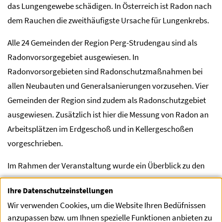
das Lungengewebe schädigen. In Österreich ist Radon nach
dem Rauchen die zweithäufigste Ursache für Lungenkrebs.
Alle 24 Gemeinden der Region Perg-Strudengau sind als
Radonvorsorgegebiet ausgewiesen. In
Radonvorsorgebieten sind Radonschutzmaßnahmen bei
allen Neubauten und Generalsanierungen vorzusehen. Vier
Gemeinden der Region sind zudem als Radonschutzgebiet
ausgewiesen. Zusätzlich ist hier die Messung von Radon an
Arbeitsplätzen im Erdgeschoß und in Kellergeschoßen
vorgeschrieben.
Im Rahmen der Veranstaltung wurde ein Überblick zu den
Themen Radonschutz daheim und am Arbeitsplatz, bauliche
Ihre Datenschutzeinstellungen
Maßnahmen und praktische Beispiele zum Schutz vor
Wir verwenden Cookies, um die Website Ihren Bedüfnissen
Radon. Im Anschluss der Vorträge wurden die Fragen der
anzupassen bzw. um Ihnen spezielle Funktionen anbieten zu