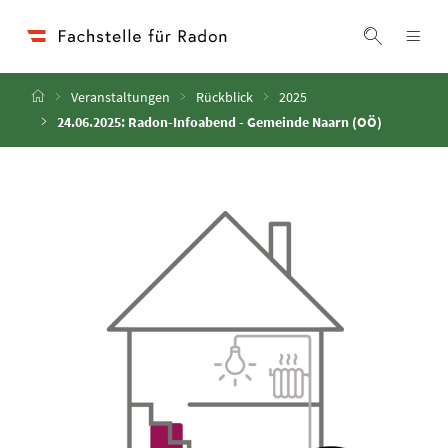
Accesskey
Accesskey
Accesskey
Zum Inhalt
Zum Hauptmenü
Zur Suche
[4]
[1]
[2]
Navi
Suche ei
Startseite
Veranstaltungen
Rückblick
2025
24.06.2025: Radon-Infoabend - Gemeinde Naarn (OÖ)