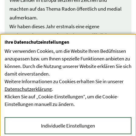
Viele Länder in Europa setzten ein Zeichen und
machten auf das Thema Radon öffentlich und medial
aufmerksam.
Wir haben dieses Jahr erstmals eine eigene
Radonwoche veranstaltet, in der unser jährliches
Ihre Datenschutzeinstellungen
Radon-Netzwerk Treffen und eine Infoveranstaltung
Wir verwenden Cookies, um die Website Ihren Bedüfnissen
zum Radonschutz in Oetz in Tirol stattgefunden haben.
anzupassen bzw. um Ihnen spezielle Funktionen anbieten zu
können. Durch die Nutzung unserer Website erklären Sie sich
Der Europäische Radonverband ERA (European Radon
damit einverstanden.
Association) hat alle Aktivitäten der EU-Länder
Weitere Informationen zu Cookies erhalten Sie in unserer
zusammengefasst. Alle Postings zum Thema sind unter
Datenschutzerklärung
.
dem Hashtag #ERD2024radon zu finden.
Klicken Sie auf „Cookie-Einstellungen“, um die Cookie-
Einstellungen manuell zu ändern.
Individuelle Einstellungen
Datenschutzerklärung