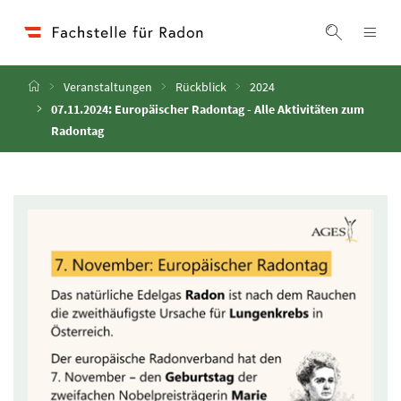
Accesskey
Accesskey
Accesskey
Zum Inhalt
Zum Hauptmenü
Zur Suche
[4]
[1]
[2]
Navi
Suche ei
Startseite
Veranstaltungen
Rückblick
2024
07.11.2024: Europäischer Radontag - Alle Aktivitäten zum
Radontag