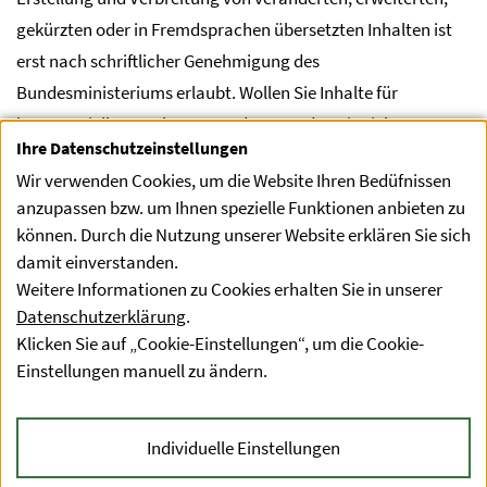
gekürzten oder in Fremdsprachen übersetzten Inhalten ist
erst nach schriftlicher Genehmigung des
Bundesministeriums erlaubt. Wollen Sie Inhalte für
kommerzielle Zwecke verwenden, wenden Sie sich an uns.
Ihre Datenschutzeinstellungen
Wir verwenden Cookies, um die Website Ihren Bedüfnissen
Design, Redaktion, Koordination und
anzupassen bzw. um Ihnen spezielle Funktionen anbieten zu
Umsetzung
können. Durch die Nutzung unserer Website erklären Sie sich
damit einverstanden.
Bundesministerium für Land- und Forstwirtschaft, Klima-
Weitere Informationen zu Cookies erhalten Sie in unserer
und Umweltschutz, Regionen und Wasserwirtschaft
Datenschutzerklärung
.
(BMLUK) und Agentur für Gesundheit und
Klicken Sie auf „Cookie-Einstellungen“, um die Cookie-
Ernährungssicherheit
GmbH
(
AGES
).
Einstellungen manuell zu ändern.
Individuelle Einstellungen
Datenschutzerklärung