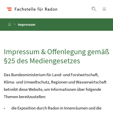
Accesskey
Accesskey
Accesskey
Zum Inhalt
Zum Hauptmenü
Zur Suche
[4]
[1]
[2]
Navi
Suche ei
Startseite
Impressum
Impressum & Offenlegung gemäß
§25 des Mediengesetzes
Das Bundesministerium für Land- und Forstwirtschaft,
Klima- und Umweltschutz, Regionen und Wasserwirtschaft
betreibt diese Website, um Informationen über folgende
Themen bereitzustellen:
die Exposition durch Radon in Innenräumen und die